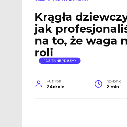
Krągła dziewcz
jak profesjonal
na to, że waga 
roli
POZITÍVNE PRÍBEHY
AUTHOR
READING
24drole
2 min