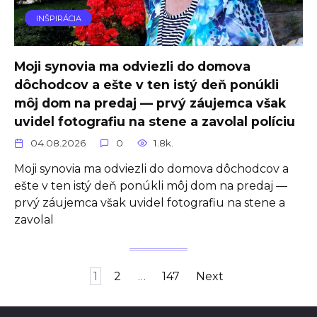
INŠPIRÁCIA
Moji synovia ma odviezli do domova
dôchodcov a ešte v ten istý deň ponúkli
môj dom na predaj — prvý záujemca však
uvidel fotografiu na stene a zavolal políciu
04.08.2026
0
1.8k.
Moji synovia ma odviezli do domova dôchodcov a
ešte v ten istý deň ponúkli môj dom na predaj —
prvý záujemca však uvidel fotografiu na stene a
zavolal
Posts
1
2
…
147
Next
pagination