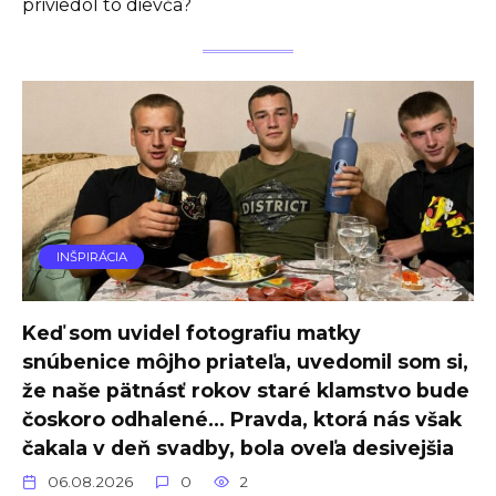
priviedol to dievča?
INŠPIRÁCIA
Keď som uvidel fotografiu matky
snúbenice môjho priateľa, uvedomil som si,
že naše pätnásť rokov staré klamstvo bude
čoskoro odhalené… Pravda, ktorá nás však
čakala v deň svadby, bola oveľa desivejšia
06.08.2026
0
2