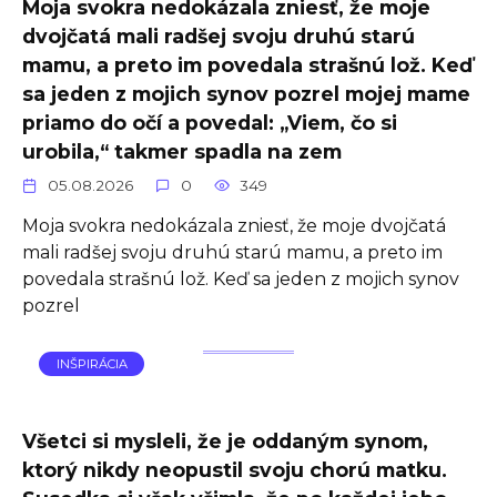
Moja svokra nedokázala zniesť, že moje
dvojčatá mali radšej svoju druhú starú
mamu, a preto im povedala strašnú lož. Keď
sa jeden z mojich synov pozrel mojej mame
priamo do očí a povedal: „Viem, čo si
urobila,“ takmer spadla na zem
05.08.2026
0
349
Moja svokra nedokázala zniesť, že moje dvojčatá
mali radšej svoju druhú starú mamu, a preto im
povedala strašnú lož. Keď sa jeden z mojich synov
pozrel
INŠPIRÁCIA
Všetci si mysleli, že je oddaným synom,
ktorý nikdy neopustil svoju chorú matku.