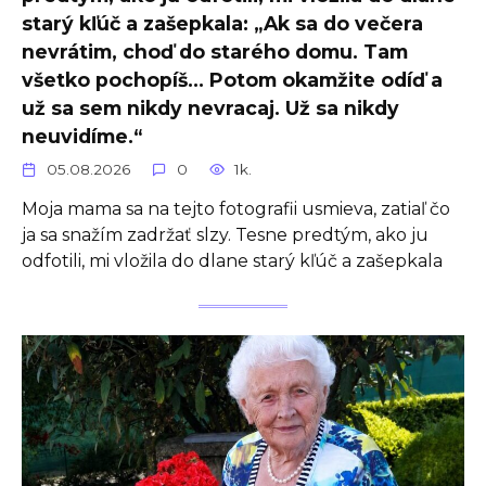
starý kľúč a zašepkala: „Ak sa do večera
nevrátim, choď do starého domu. Tam
všetko pochopíš… Potom okamžite odíď a
už sa sem nikdy nevracaj. Už sa nikdy
neuvidíme.“
05.08.2026
0
1k.
Moja mama sa na tejto fotografii usmieva, zatiaľ čo
ja sa snažím zadržať slzy. Tesne predtým, ako ju
odfotili, mi vložila do dlane starý kľúč a zašepkala