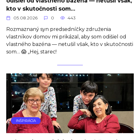
odišiel od vlastného bazéna — netušil však,
kto v skutočnosti som…
05.08.2026
0
443
Rozmaznaný syn predsedníčky združenia
vlastníkov domov mi prikázal, aby som odišiel od
vlastného bazéna — netušil však, kto v skutočnosti
som… 😱 „Hej, starec!
INŠPIRÁCIA