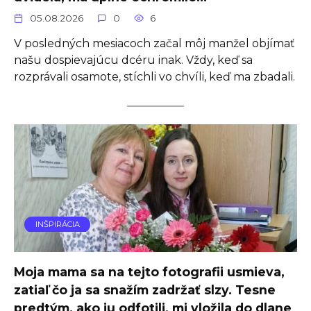
05.08.2026
0
6
V posledných mesiacoch začal môj manžel objímať
našu dospievajúcu dcéru inak. Vždy, keď sa
rozprávali osamote, stíchli vo chvíli, keď ma zbadali.
INŠPIRÁCIA
Moja mama sa na tejto fotografii usmieva,
zatiaľ čo ja sa snažím zadržať slzy. Tesne
predtým, ako ju odfotili, mi vložila do dlane