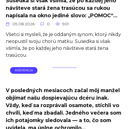
Susedka si však všimla, že po každej jeho
návšteve stará žena trasúcou sa rukou
napísala na okno jediné slovo: „POMOC“…
05.08.2026
0
901
Všetci si mysleli, že je oddaným synom, ktorý nikdy
neopustil svoju chorú matku. Susedka si však
všimla, že po každej jeho návšteve stará žena
trasúcou
INŠPIRÁCIA
V posledných mesiacoch začal môj manžel
objímať našu dospievajúcu dcéru inak.
Vždy, keď sa rozprávali osamote, stíchli vo
chvíli, keď ma zbadali. Jedného večera som
ich potajomky sledovala — a to, čo som
uvidela, ma úplne ochromilo…