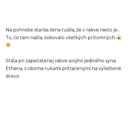
Na pohrebe staršia žena tušila, že v rakve niečo je…
To, čo tam našla, šokovalo všetkých prítomných
Stála pri zapečatenej rakve svojho jediného syna
Ethana, s oboma rukami pritlačenými na vyleštené
drevo.