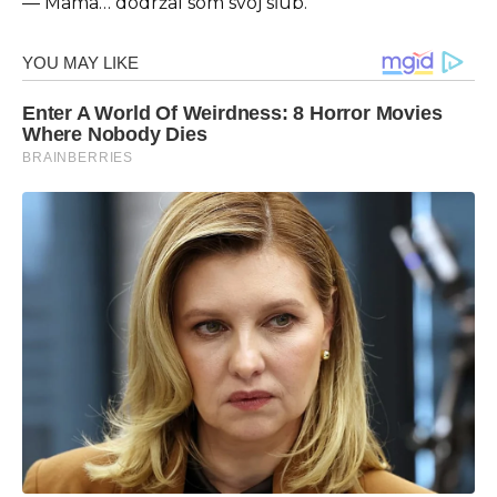
— Mama… dodržal som svoj sľub.