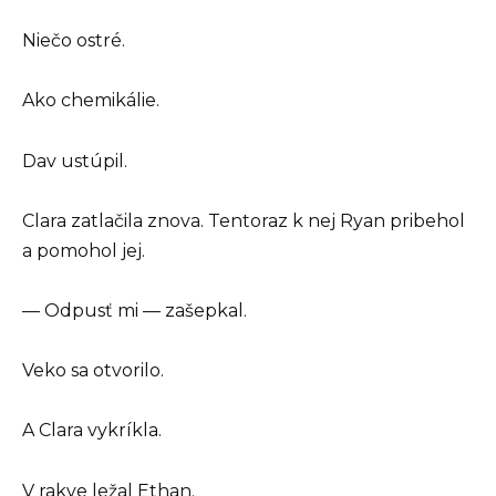
Niečo ostré.
Ako chemikálie.
Dav ustúpil.
Clara zatlačila znova. Tentoraz k nej Ryan pribehol
a pomohol jej.
— Odpusť mi — zašepkal.
Veko sa otvorilo.
A Clara vykríkla.
V rakve ležal Ethan.