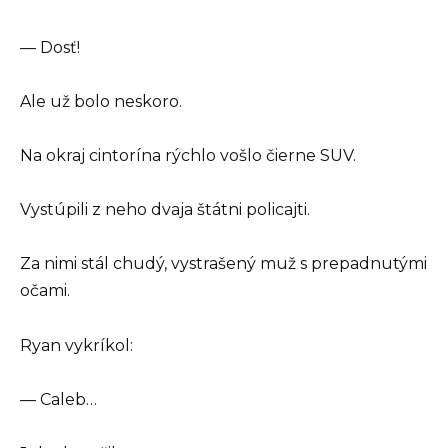
— Dosť!
Ale už bolo neskoro.
Na okraj cintorína rýchlo vošlo čierne SUV.
Vystúpili z neho dvaja štátni policajti.
Za nimi stál chudý, vystrašený muž s prepadnutými
očami.
Ryan vykríkol:
— Caleb…