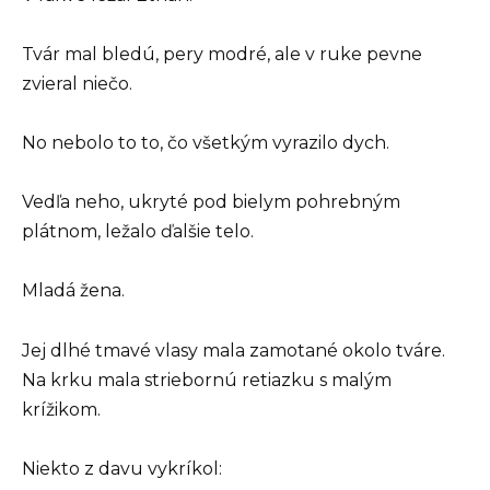
Tvár mal bledú, pery modré, ale v ruke pevne
zvieral niečo.
No nebolo to to, čo všetkým vyrazilo dych.
Vedľa neho, ukryté pod bielym pohrebným
plátnom, ležalo ďalšie telo.
Mladá žena.
Jej dlhé tmavé vlasy mala zamotané okolo tváre.
Na krku mala striebornú retiazku s malým
krížikom.
Niekto z davu vykríkol: