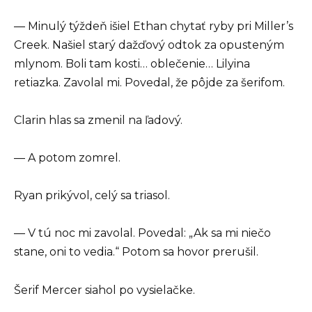
— Minulý týždeň išiel Ethan chytať ryby pri Miller’s
Creek. Našiel starý dažďový odtok za opusteným
mlynom. Boli tam kosti… oblečenie… Lilyina
retiazka. Zavolal mi. Povedal, že pôjde za šerifom.
Clarin hlas sa zmenil na ľadový.
— A potom zomrel.
Ryan prikývol, celý sa triasol.
— V tú noc mi zavolal. Povedal: „Ak sa mi niečo
stane, oni to vedia.“ Potom sa hovor prerušil.
Šerif Mercer siahol po vysielačke.