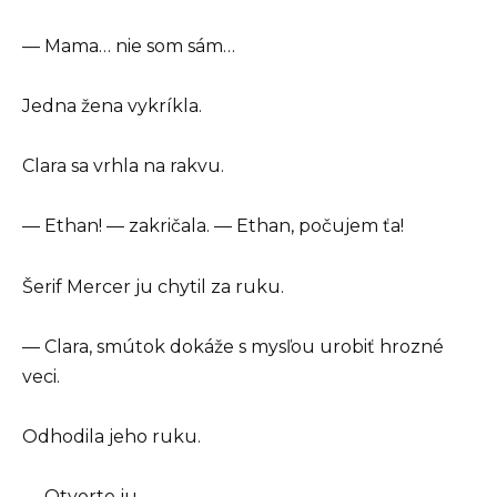
— Mama… nie som sám…
Jedna žena vykríkla.
Clara sa vrhla na rakvu.
— Ethan! — zakričala. — Ethan, počujem ťa!
Šerif Mercer ju chytil za ruku.
— Clara, smútok dokáže s mysľou urobiť hrozné
veci.
Odhodila jeho ruku.
— Otvorte ju.