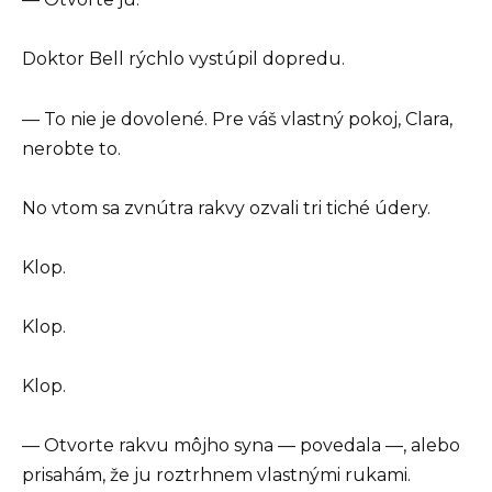
Doktor Bell rýchlo vystúpil dopredu.
— To nie je dovolené. Pre váš vlastný pokoj, Clara,
nerobte to.
No vtom sa zvnútra rakvy ozvali tri tiché údery.
Klop.
Klop.
Klop.
— Otvorte rakvu môjho syna — povedala —, alebo
prisahám, že ju roztrhnem vlastnými rukami.