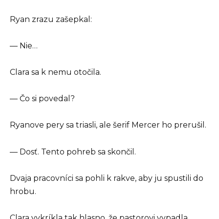
Ryan zrazu zašepkal:
— Nie…
Clara sa k nemu otočila.
— Čo si povedal?
Ryanove pery sa triasli, ale šerif Mercer ho prerušil.
— Dosť. Tento pohreb sa skončil.
Dvaja pracovníci sa pohli k rakve, aby ju spustili do
hrobu.
Clara vykríkla tak hlasno, že pastorovi vypadla