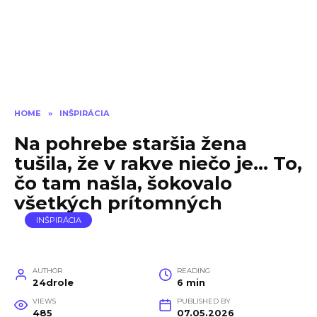
HOME
»
INŠPIRÁCIA
Na pohrebe staršia žena
tušila, že v rakve niečo je… To,
čo tam našla, šokovalo
všetkých prítomných
INŠPIRÁCIA
AUTHOR
READING
24drole
6 min
VIEWS
PUBLISHED BY
485
07.05.2026