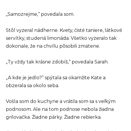
„Samozrejme,“ povedala som.
Stôl vyzeral nádherne. Kvety, čisté taniere, látkové
servítky, studená limonáda. Všetko vyzeralo tak
dokonale, že na chvíľu pôsobili zmätene.
„Ty vždy tak krásne zdobíš,“ povedala Sarah.
„A kde je jedlo?“ spýtala sa okamžite Kate a
obzerala sa okolo seba.
Vošla som do kuchyne a vrátila som sa s veľkým
podnosom. Ale na tom podnose nebola žiadna
grilovačka. Žiadne párky. Žiadne rebierka.