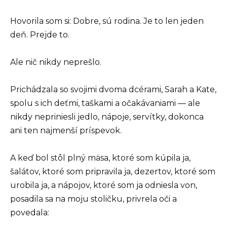
Hovorila som si: Dobre, sú rodina. Je to len jeden
deň. Prejde to.
Ale nič nikdy neprešlo.
Prichádzala so svojimi dvoma dcérami, Sarah a Kate,
spolu s ich deťmi, taškami a očakávaniami — ale
nikdy nepriniesli jedlo, nápoje, servítky, dokonca
ani ten najmenší príspevok.
A keď bol stôl plný mäsa, ktoré som kúpila ja,
šalátov, ktoré som pripravila ja, dezertov, ktoré som
urobila ja, a nápojov, ktoré som ja odniesla von,
posadila sa na moju stoličku, privrela oči a
povedala: