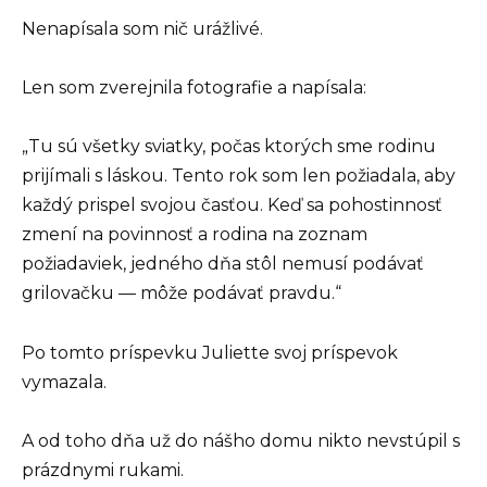
Nenapísala som nič urážlivé.
Len som zverejnila fotografie a napísala:
„Tu sú všetky sviatky, počas ktorých sme rodinu
prijímali s láskou. Tento rok som len požiadala, aby
každý prispel svojou časťou. Keď sa pohostinnosť
zmení na povinnosť a rodina na zoznam
požiadaviek, jedného dňa stôl nemusí podávať
grilovačku — môže podávať pravdu.“
Po tomto príspevku Juliette svoj príspevok
vymazala.
A od toho dňa už do nášho domu nikto nevstúpil s
prázdnymi rukami.