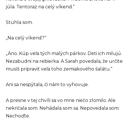
júla. Tentoraz na celý víkend.“
Stuhla som.
„Na celý víkend?“
„Áno. Kúp veľa tých malých párkov. Deti ich milujú.
Nezabudni na rebierka. A Sarah povedala, že určite
musíš pripraviť veľa toho zemiakového šalátu.“
Ani sa nespýtala, či nám to vyhovuje.
A presne v tej chvíli sa vo mne niečo zlomilo. Ale
nekričala som. Nehádala som sa. Nepovedala som:
Nechoďte.