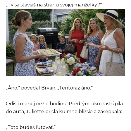
„Ty sa staviaš na stranu svojej manželky?“
„Áno,“ povedal Bryan. „Tentoraz áno.“
Odišli menej než o hodinu. Predtým, ako nastúpila
do auta, Juliette prišla ku mne bližšie a zašepkala:
„Toto budeš ľutovať.“