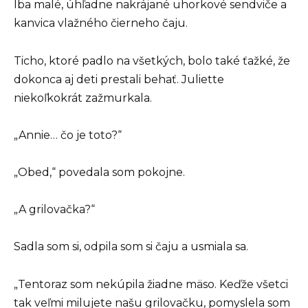
Iba malé, úhľadne nakrájané uhorkové sendviče a
kanvica vlažného čierneho čaju.
Ticho, ktoré padlo na všetkých, bolo také ťažké, že
dokonca aj deti prestali behať. Juliette
niekoľkokrát zažmurkala.
„Annie… čo je toto?“
„Obed,“ povedala som pokojne.
„A grilovačka?“
Sadla som si, odpila som si čaju a usmiala sa.
„Tentoraz som nekúpila žiadne mäso. Keďže všetci
tak veľmi milujete našu grilovačku, pomyslela som