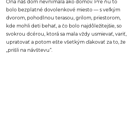
Ona náš dom nevnímala ako domov. Pre ňu to
bolo bezplatné dovolenkové miesto — s veľkým
dvorom, pohodlnou terasou, grilom, priestorom,
kde mohli deti behať, a čo bolo najdôležitejšie, so
svokrou dcérou, ktorá sa mala vždy usmievať, variť,
upratovať a potom ešte všetkým ďakovať za to, že
„prišli na návštevu“.