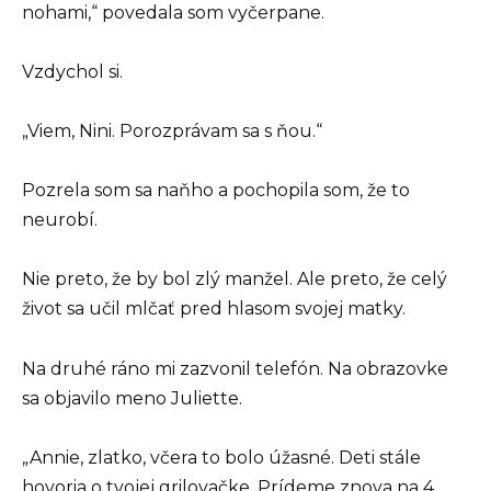
nohami,“ povedala som vyčerpane.
Vzdychol si.
„Viem, Nini. Porozprávam sa s ňou.“
Pozrela som sa naňho a pochopila som, že to
neurobí.
Nie preto, že by bol zlý manžel. Ale preto, že celý
život sa učil mlčať pred hlasom svojej matky.
Na druhé ráno mi zazvonil telefón. Na obrazovke
sa objavilo meno Juliette.
„Annie, zlatko, včera to bolo úžasné. Deti stále
hovoria o tvojej grilovačke. Prídeme znova na 4.