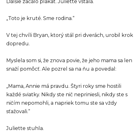
Ďalšie začalo plakať. Juliette vstala.
„Toto je kruté. Sme rodina.“
V tej chvíli Bryan, ktorý stál pri dverách, urobil krok
dopredu.
Myslela som si, že znova povie, že jeho mama sa len
snaží pomôcť. Ale pozrel sa na ňu a povedal:
„Mama, Annie má pravdu. Štyri roky sme hostili
každé sviatky. Nikdy ste nič nepriniesli, nikdy ste s
ničím nepomohli, a napriek tomu ste sa vždy
sťažovali.“
Juliette stuhla.