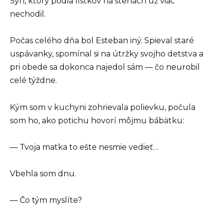
Syn, ktorý podľa lístkov na stenách už viac
nechodil.
Počas celého dňa bol Esteban iný. Spieval staré
uspávanky, spomínal si na útržky svojho detstva a
pri obede sa dokonca najedol sám — čo neurobil
celé týždne.
Kým som v kuchyni zohrievala polievku, počula
som ho, ako potichu hovorí môjmu bábätku:
— Tvoja matka to ešte nesmie vedieť…
Vbehla som dnu.
— Čo tým myslíte?