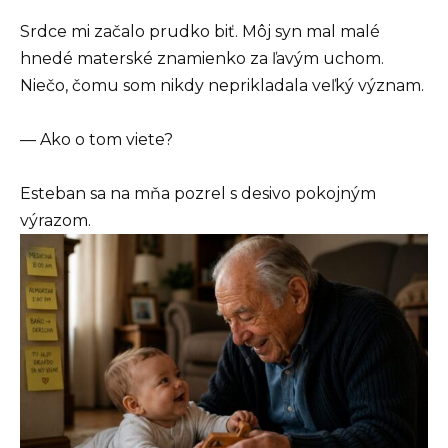
Srdce mi začalo prudko biť. Môj syn mal malé
hnedé materské znamienko za ľavým uchom.
Niečo, čomu som nikdy neprikladala veľký význam.
— Ako o tom viete?
Esteban sa na mňa pozrel s desivo pokojným
výrazom.