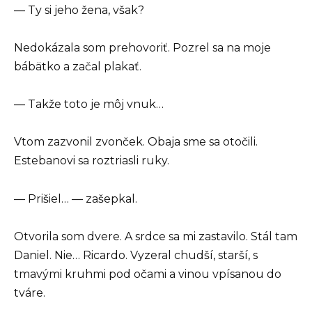
— Ty si jeho žena, však?
Nedokázala som prehovoriť. Pozrel sa na moje
bábätko a začal plakať.
— Takže toto je môj vnuk…
Vtom zazvonil zvonček. Obaja sme sa otočili.
Estebanovi sa roztriasli ruky.
— Prišiel… — zašepkal.
Otvorila som dvere. A srdce sa mi zastavilo. Stál tam
Daniel. Nie… Ricardo. Vyzeral chudší, starší, s
tmavými kruhmi pod očami a vinou vpísanou do
tváre.