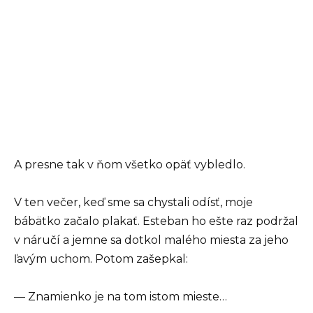
A presne tak v ňom všetko opäť vybledlo.
V ten večer, keď sme sa chystali odísť, moje
bábätko začalo plakať. Esteban ho ešte raz podržal
v náručí a jemne sa dotkol malého miesta za jeho
ľavým uchom. Potom zašepkal:
— Znamienko je na tom istom mieste…