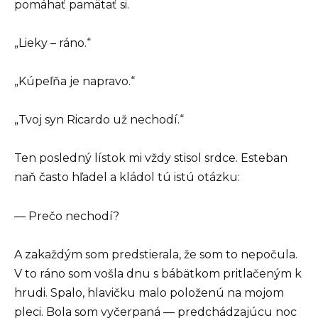
pomáhať pamätať si.
„Lieky – ráno.“
„Kúpeľňa je napravo.“
„Tvoj syn Ricardo už nechodí.“
Ten posledný lístok mi vždy stisol srdce. Esteban
naň často hľadel a kládol tú istú otázku:
— Prečo nechodí?
A zakaždým som predstierala, že som to nepočula.
V to ráno som vošla dnu s bábätkom pritlačeným k
hrudi. Spalo, hlavičku malo položenú na mojom
pleci. Bola som vyčerpaná — predchádzajúcu noc