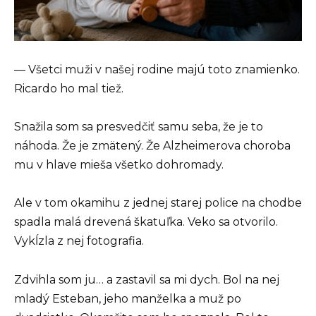
— Všetci muži v našej rodine majú toto znamienko.
Ricardo ho mal tiež.
Snažila som sa presvedčiť samu seba, že je to
náhoda. Že je zmätený. Že Alzheimerova choroba
mu v hlave mieša všetko dohromady.
Ale v tom okamihu z jednej starej police na chodbe
spadla malá drevená škatuľka. Veko sa otvorilo.
Vykĺzla z nej fotografia.
Zdvihla som ju… a zastavil sa mi dych. Bol na nej
mladý Esteban, jeho manželka a muž po