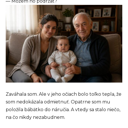
— Môžem ho podržať?
Zaváhala som. Ale v jeho očiach bolo toľko tepla, že
som nedokázala odmietnuť. Opatrne som mu
položila bábätko do náručia. A vtedy sa stalo niečo,
na čo nikdy nezabudnem.