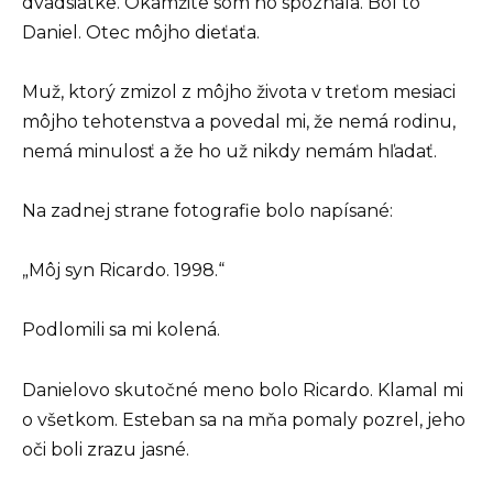
dvadsiatke. Okamžite som ho spoznala. Bol to
Daniel. Otec môjho dieťaťa.
Muž, ktorý zmizol z môjho života v treťom mesiaci
môjho tehotenstva a povedal mi, že nemá rodinu,
nemá minulosť a že ho už nikdy nemám hľadať.
Na zadnej strane fotografie bolo napísané:
„Môj syn Ricardo. 1998.“
Podlomili sa mi kolená.
Danielovo skutočné meno bolo Ricardo. Klamal mi
o všetkom. Esteban sa na mňa pomaly pozrel, jeho
oči boli zrazu jasné.