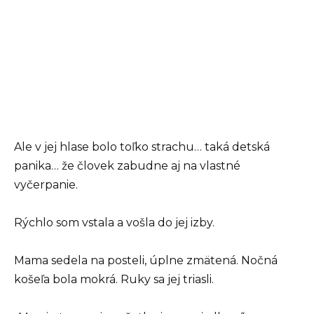
Ale v jej hlase bolo toľko strachu… taká detská
panika… že človek zabudne aj na vlastné
vyčerpanie.
Rýchlo som vstala a vošla do jej izby.
Mama sedela na posteli, úplne zmätená. Nočná
košeľa bola mokrá. Ruky sa jej triasli.