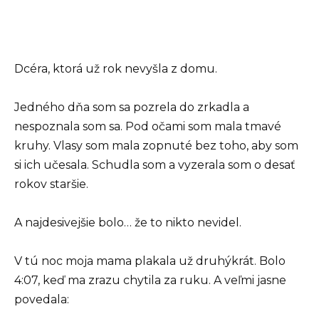
Dcéra, ktorá už rok nevyšla z domu.
Jedného dňa som sa pozrela do zrkadla a
nespoznala som sa. Pod očami som mala tmavé
kruhy. Vlasy som mala zopnuté bez toho, aby som
si ich učesala. Schudla som a vyzerala som o desať
rokov staršie.
A najdesivejšie bolo… že to nikto nevidel.
V tú noc moja mama plakala už druhýkrát. Bolo
4:07, keď ma zrazu chytila za ruku. A veľmi jasne
povedala: