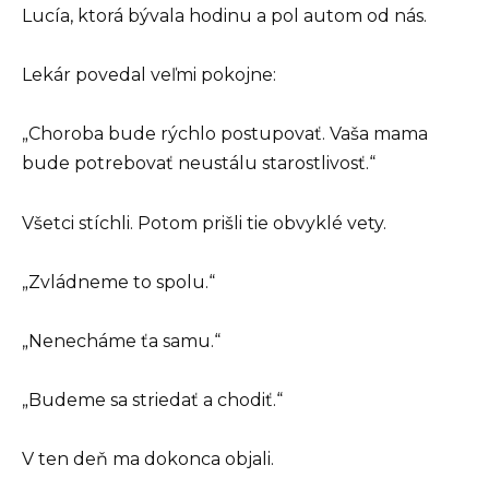
Lucía, ktorá bývala hodinu a pol autom od nás.
Lekár povedal veľmi pokojne:
„Choroba bude rýchlo postupovať. Vaša mama
bude potrebovať neustálu starostlivosť.“
Všetci stíchli. Potom prišli tie obvyklé vety.
„Zvládneme to spolu.“
„Nenecháme ťa samu.“
„Budeme sa striedať a chodiť.“
V ten deň ma dokonca objali.