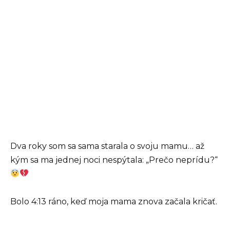
Dva roky som sa sama starala o svoju mamu… až
kým sa ma jednej noci nespýtala: „Prečo neprídu?“
Bolo 4:13 ráno, keď moja mama znova začala kričať.