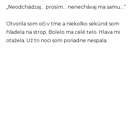
„Neodchádzaj… prosím… nenechávaj ma samu…“
Otvorila som oči v tme a niekoľko sekúnd som
hľadela na strop. Bolelo ma celé telo. Hlava mi
oťažela. Už tri noci som poriadne nespala.