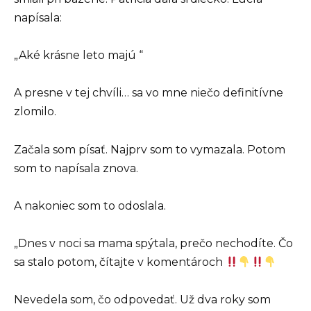
napísala:
„Aké krásne leto majú “
A presne v tej chvíli… sa vo mne niečo definitívne
zlomilo.
Začala som písať. Najprv som to vymazala. Potom
som to napísala znova.
A nakoniec som to odoslala.
„Dnes v noci sa mama spýtala, prečo nechodíte. Čo
sa stalo potom, čítajte v komentároch
Nevedela som, čo odpovedať. Už dva roky som