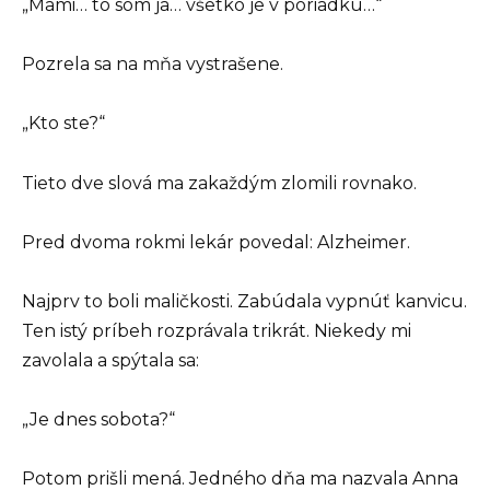
„Mami… to som ja… všetko je v poriadku…“
Pozrela sa na mňa vystrašene.
„Kto ste?“
Tieto dve slová ma zakaždým zlomili rovnako.
Pred dvoma rokmi lekár povedal: Alzheimer.
Najprv to boli maličkosti. Zabúdala vypnúť kanvicu.
Ten istý príbeh rozprávala trikrát. Niekedy mi
zavolala a spýtala sa:
„Je dnes sobota?“
Potom prišli mená. Jedného dňa ma nazvala Anna