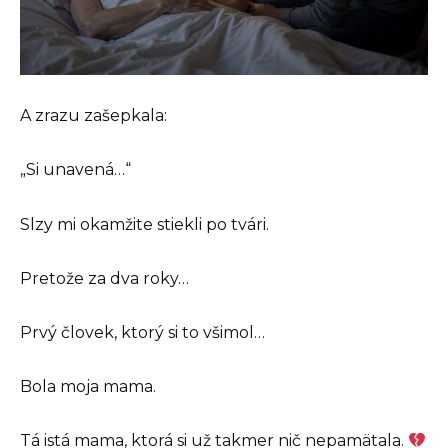
A zrazu zašepkala:
„Si unavená…“
Slzy mi okamžite stiekli po tvári.
Pretože za dva roky…
Prvý človek, ktorý si to všimol…
Bola moja mama.
Tá istá mama, ktorá si už takmer nič nepamätala.