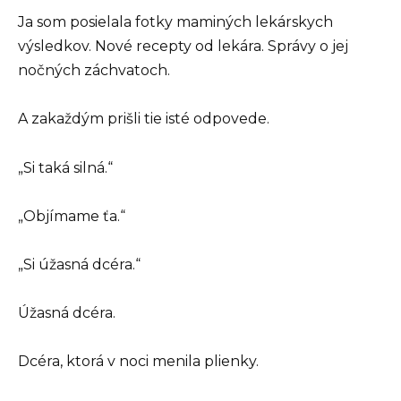
Ja som posielala fotky maminých lekárskych
výsledkov. Nové recepty od lekára. Správy o jej
nočných záchvatoch.
A zakaždým prišli tie isté odpovede.
„Si taká silná.“
„Objímame ťa.“
„Si úžasná dcéra.“
Úžasná dcéra.
Dcéra, ktorá v noci menila plienky.