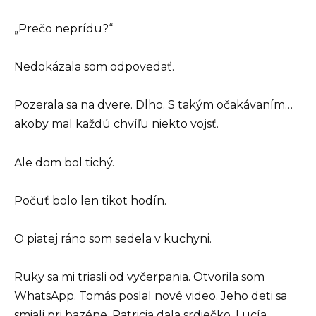
„Prečo neprídu?“
Nedokázala som odpovedať.
Pozerala sa na dvere. Dlho. S takým očakávaním…
akoby mal každú chvíľu niekto vojsť.
Ale dom bol tichý.
Počuť bolo len tikot hodín.
O piatej ráno som sedela v kuchyni.
Ruky sa mi triasli od vyčerpania. Otvorila som
WhatsApp. Tomás poslal nové video. Jeho deti sa
smiali pri bazéne. Patricia dala srdiečko. Lucía