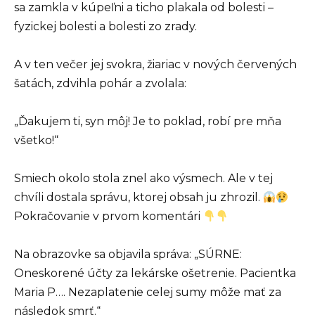
sa zamkla v kúpeľni a ticho plakala od bolesti –
fyzickej bolesti a bolesti zo zrady.
A v ten večer jej svokra, žiariac v nových červených
šatách, zdvihla pohár a zvolala:
„Ďakujem ti, syn môj! Je to poklad, robí pre mňa
všetko!“
Smiech okolo stola znel ako výsmech. Ale v tej
chvíli dostala správu, ktorej obsah ju zhrozil.
Pokračovanie v prvom komentári
Na obrazovke sa objavila správa: „SÚRNE:
Oneskorené účty za lekárske ošetrenie. Pacientka
Maria P…. Nezaplatenie celej sumy môže mať za
následok smrť.“