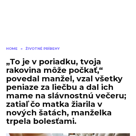
HOME
»
ŽIVOTNÉ PRÍBEHY
„To je v poriadku, tvoja
rakovina môže počkať,“
povedal manžel, vzal všetky
peniaze za liečbu a dal ich
mame na slávnostnú večeru;
zatiaľ čo matka žiarila v
nových šatách, manželka
trpela bolesťami.