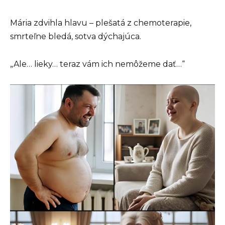
Mária zdvihla hlavu – plešatá z chemoterapie,
smrteľne bledá, sotva dýchajúca.
„Ale… lieky… teraz vám ich nemôžeme dať…“