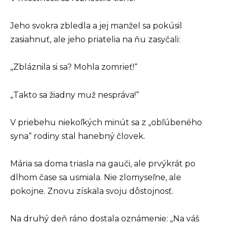
Jeho svokra zbledla a jej manžel sa pokúsil
zasiahnuť, ale jeho priatelia na ňu zasyčali:
„Zbláznila si sa? Mohla zomrieť!“
„Takto sa žiadny muž nespráva!“
V priebehu niekoľkých minút sa z „obľúbeného
syna“ rodiny stal hanebný človek.
Mária sa doma triasla na gauči, ale prvýkrát po
dlhom čase sa usmiala. Nie zlomyseľne, ale
pokojne. Znovu získala svoju dôstojnosť.
Na druhý deň ráno dostala oznámenie: „Na váš