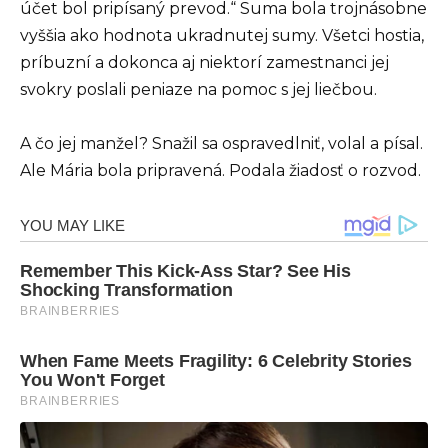
účet bol pripísaný prevod.“ Suma bola trojnásobne
vyššia ako hodnota ukradnutej sumy. Všetci hostia,
príbuzní a dokonca aj niektorí zamestnanci jej
svokry poslali peniaze na pomoc s jej liečbou.
A čo jej manžel? Snažil sa ospravedlniť, volal a písal.
Ale Mária bola pripravená. Podala žiadosť o rozvod.