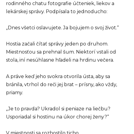
rodinného chatu fotografie účteniek, liekov a
lekárskej správy. Podpísala to jednoducho:
„Dnes všetci oslavujete. Ja bojujem o svoj život.“
Hostia začali čítať správy jeden po druhom.
Miestnosťou sa prehnal šum. Niektorí vstali od
stola, iní nesúhlasne hľadeli na hrdinu večera.
A práve keď jeho svokra otvorila ústa, aby sa
bránila, vtrhol do reči jej brat – prísny, ako vždy,
priamy.
„Je to pravda? Ukradol si peniaze na liečbu?
Usporiadal si hostinu na úkor chorej ženy?“
V miestnosti sa rozhostilo ticho.