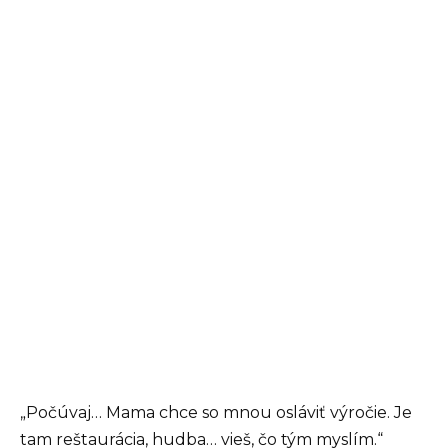
„Počúvaj… Mama chce so mnou osláviť výročie. Je
tam reštaurácia, hudba… vieš, čo tým myslím.“