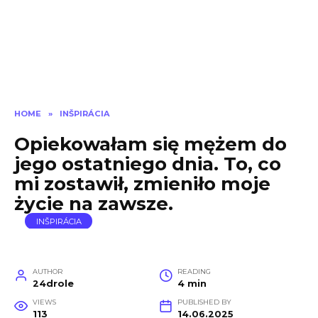
HOME
»
INŠPIRÁCIA
Opiekowałam się mężem do
jego ostatniego dnia. To, co
mi zostawił, zmieniło moje
życie na zawsze.
INŠPIRÁCIA
AUTHOR
READING
24drole
4 min
VIEWS
PUBLISHED BY
113
14.06.2025