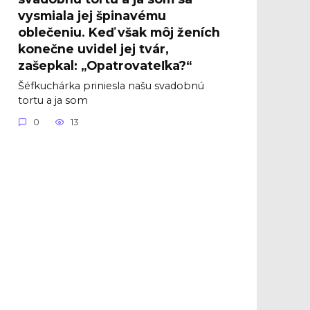
vysmiala jej špinavému
oblečeniu. Keď však môj ženích
konečne uvidel jej tvár,
zašepkal: „Opatrovateľka?“
Šéfkuchárka priniesla našu svadobnú
tortu a ja som
0
13