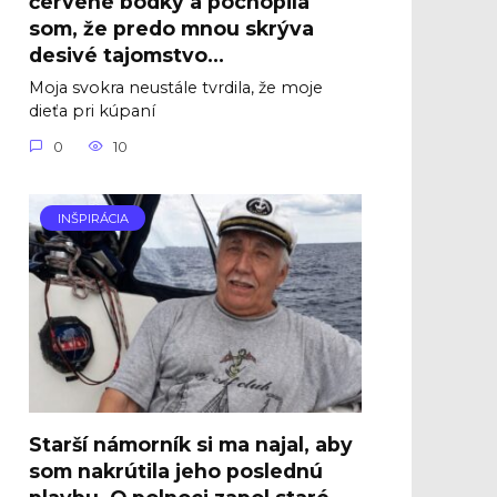
červené bodky a pochopila
som, že predo mnou skrýva
desivé tajomstvo…
Moja svokra neustále tvrdila, že moje
dieťa pri kúpaní
0
10
INŠPIRÁCIA
Starší námorník si ma najal, aby
som nakrútila jeho poslednú
plavbu. O polnoci zapol staré