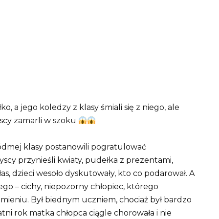
, a jego koledzy z klasy śmiali się z niego, ale
yscy zamarli w szoku
ódmej klasy postanowili pogratulować
yscy przynieśli kwiaty, pudełka z prezentami,
łas, dzieci wesoło dyskutowały, kto co podarował. A
go – cichy, niepozorny chłopiec, którego
mieniu. Był biednym uczniem, chociaż był bardzo
tni rok matka chłopca ciągle chorowała i nie