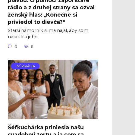
rádio a z druhej strany sa ozval
ženský hlas: „Konečne si
priviedol to dievča?“
Starší námorník si ma najal, aby som
nakrútila jeho
0
6
INŠPIRÁCIA
Šéfkuchárka priniesla našu
svadobnú tortu a ja som sa