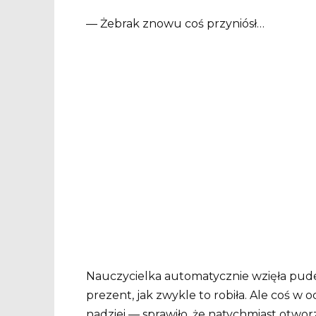
— Żebrak znowu coś przyniósł…
Nauczycielka automatycznie wzięła pude
prezent, jak zwykle to robiła. Ale coś w 
nadziei — sprawiło, że natychmiast otwor