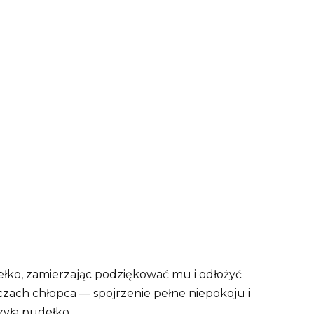
łko, zamierzając podziękować mu i odłożyć
oczach chłopca — spojrzenie pełne niepokoju i
zyła pudełko.