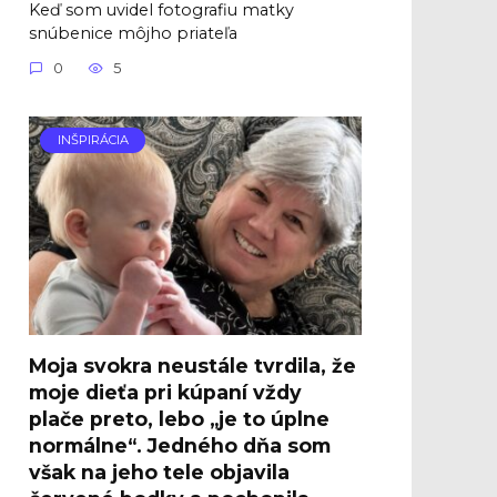
Keď som uvidel fotografiu matky
snúbenice môjho priateľa
0
5
INŠPIRÁCIA
Moja svokra neustále tvrdila, že
moje dieťa pri kúpaní vždy
plače preto, lebo „je to úplne
normálne“. Jedného dňa som
však na jeho tele objavila