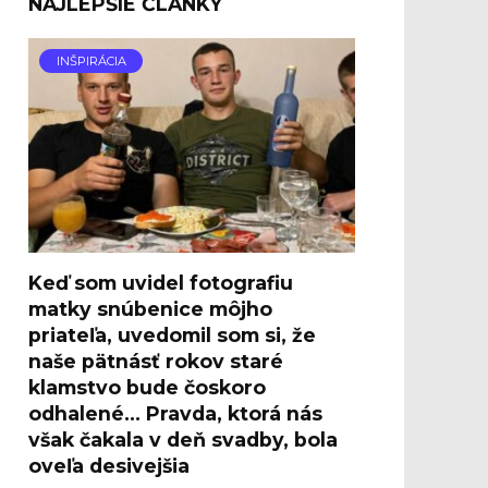
NAJLEPŠIE ČLÁNKY
INŠPIRÁCIA
Keď som uvidel fotografiu
matky snúbenice môjho
priateľa, uvedomil som si, že
naše pätnásť rokov staré
klamstvo bude čoskoro
odhalené… Pravda, ktorá nás
však čakala v deň svadby, bola
oveľa desivejšia