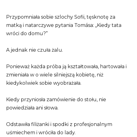
Przypomniała sobie szlochy Sofii, tęsknotę za
matką i natarczywe pytania Tomása: „Kiedy tata
wróci do domu?”
A jednak nie czuła żalu.
Ponieważ każda próba ją kształtowała, hartowała i
zmieniała w o wiele silniejszą kobietę, niż
kiedykolwiek sobie wyobrażała.
Kiedy przyniosła zamówienie do stołu, nie
powiedziała ani słowa.
Odstawiła filiżanki i spodki z profesjonalnym
uśmiechem i wróciła do lady.