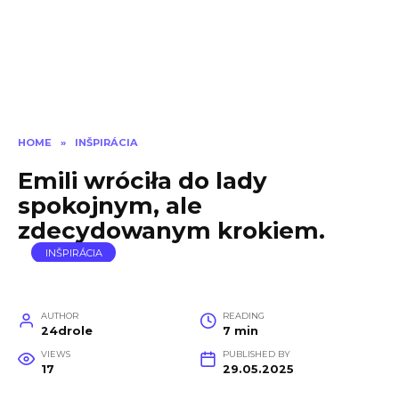
HOME
»
INŠPIRÁCIA
Emili wróciła do lady
spokojnym, ale
zdecydowanym krokiem.
INŠPIRÁCIA
AUTHOR
READING
24drole
7 min
VIEWS
PUBLISHED BY
17
29.05.2025