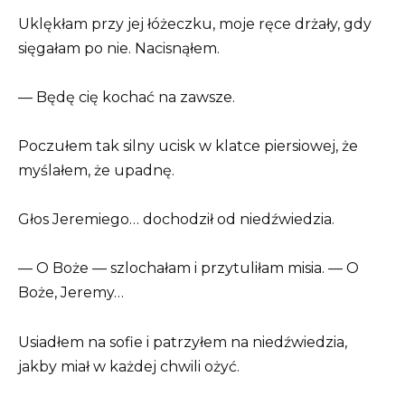
Uklękłam przy jej łóżeczku, moje ręce drżały, gdy
sięgałam po nie. Nacisnąłem.
— Będę cię kochać na zawsze.
Poczułem tak silny ucisk w klatce piersiowej, że
myślałem, że upadnę.
Głos Jeremiego… dochodził od niedźwiedzia.
— O Boże — szlochałam i przytuliłam misia. — O
Boże, Jeremy…
Usiadłem na sofie i patrzyłem na niedźwiedzia,
jakby miał w każdej chwili ożyć.