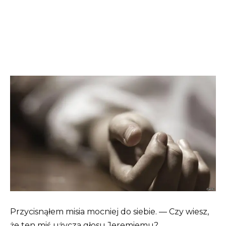
Przycisnąłem misia mocniej do siebie. — Czy wiesz,
że ten miś użycza głosu Jeremiemu?