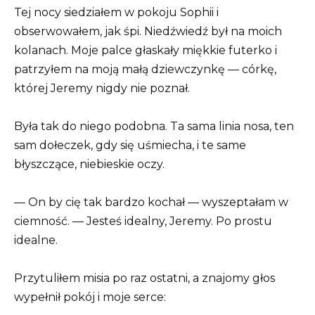
Tej nocy siedziałem w pokoju Sophii i
obserwowałem, jak śpi. Niedźwiedź był na moich
kolanach. Moje palce głaskały miękkie futerko i
patrzyłem na moją małą dziewczynkę — córkę,
której Jeremy nigdy nie poznał.
Była tak do niego podobna. Ta sama linia nosa, ten
sam dołeczek, gdy się uśmiecha, i te same
błyszczące, niebieskie oczy.
— On by cię tak bardzo kochał — wyszeptałam w
ciemność. — Jesteś idealny, Jeremy. Po prostu
idealne.
Przytuliłem misia po raz ostatni, a znajomy głos
wypełnił pokój i moje serce: