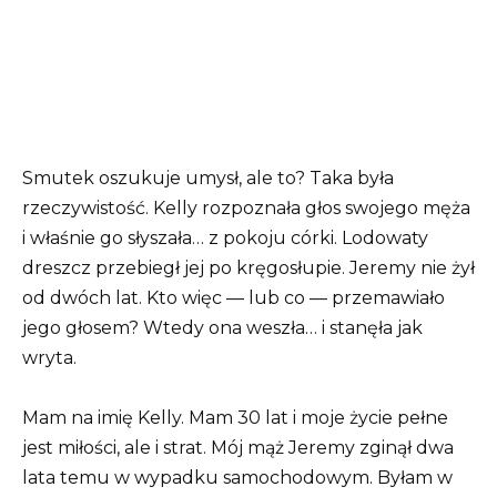
Smutek oszukuje umysł, ale to? Taka była
rzeczywistość. Kelly rozpoznała głos swojego męża
i właśnie go słyszała… z pokoju córki. Lodowaty
dreszcz przebiegł jej po kręgosłupie. Jeremy nie żył
od dwóch lat. Kto więc — lub co — przemawiało
jego głosem? Wtedy ona weszła… i stanęła jak
wryta.
Mam na imię Kelly. Mam 30 lat i moje życie pełne
jest miłości, ale i strat. Mój mąż Jeremy zginął dwa
lata temu w wypadku samochodowym. Byłam w