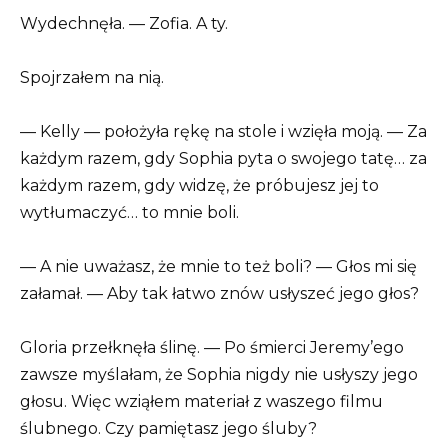
Wydechnęła. — Zofia. A ty.
Spojrzałem na nią.
— Kelly — położyła rękę na stole i wzięła moją. — Za
każdym razem, gdy Sophia pyta o swojego tatę… za
każdym razem, gdy widzę, że próbujesz jej to
wytłumaczyć… to mnie boli.
— A nie uważasz, że mnie to też boli? — Głos mi się
załamał. — Aby tak łatwo znów usłyszeć jego głos?
Gloria przełknęła ślinę. — Po śmierci Jeremy’ego
zawsze myślałam, że Sophia nigdy nie usłyszy jego
głosu. Więc wziąłem materiał z waszego filmu
ślubnego. Czy pamiętasz jego śluby?