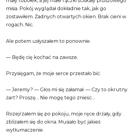
mały tobołek, a jej małe rączki ściskały pluszowego
misia. Pokój wyglądał dokładnie tak, jak go
zostawiłem. Żadnych otwartych okien. Brak cieni w
rogach. Nic.
Ale potem usłyszałem to ponownie.
— Będę cię kochać na zawsze.
Przysięgam, że moje serce przestało bić.
— Jeremy? — Głos mi się załamał. — Czy to okrutny
żart? Proszę… Nie mogę tego znieść…
Rozejrzałem się po pokoju, moje ręce drżały, gdy
zbliżałem się do okna. Musiało być jakieś
wytłumaczenie.