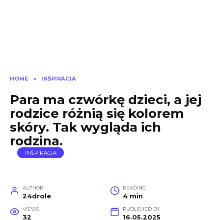
HOME
»
INŠPIRÁCIA
Para ma czwórkę dzieci, a jej
rodzice różnią się kolorem
skóry. Tak wygląda ich
rodzina.
INŠPIRÁCIA
AUTHOR
READING
24drole
4 min
VIEWS
PUBLISHED BY
32
16.05.2025