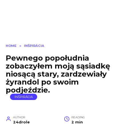
HOME
»
INŠPIRÁCIA
Pewnego popołudnia
zobaczyłem moją sąsiadkę
niosącą stary, zardzewiały
żyrandol po swoim
podjeździe.
INŠPIRÁCIA
AUTHOR
READING
24drole
2 min