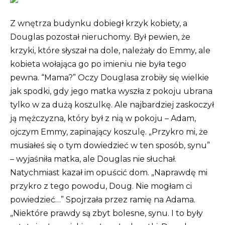
Z wnętrza budynku dobiegł krzyk kobiety, a
Douglas pozostał nieruchomy. Był pewien, że
krzyki, które słyszał na dole, należały do ​​Emmy, ale
kobieta wołająca go po imieniu nie była tego
pewna. “Mama?” Oczy Douglasa zrobiły się wielkie
jak spodki, gdy jego matka wyszła z pokoju ubrana
tylko w za dużą koszulkę. Ale najbardziej zaskoczył
ją mężczyzna, który był z nią w pokoju – Adam,
ojczym Emmy, zapinający koszulę. „Przykro mi, że
musiałeś się o tym dowiedzieć w ten sposób, synu”
– wyjaśniła matka, ale Douglas nie słuchał.
Natychmiast kazał im opuścić dom. „Naprawdę mi
przykro z tego powodu, Doug. Nie mogłam ci
powiedzieć…” Spojrzała przez ramię na Adama.
„Niektóre prawdy są zbyt bolesne, synu. I to były