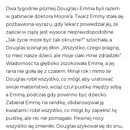
Dwa tygodnie później Douglas i Emma byli razem
w gabinecie doktora Moore’a. Twarz Emmy stała się
pozbawiona wyrazu, gdy lekarz powiedział jej, że
zajście w ciążę jest wysoce nieprawdopodobne.
„Jak życie może być tak okrutne?” szlochała, a
Douglas ścisnął jej dłoń. „Wszystko, czego pragnę,
to mieć nasze dzieci, ale moje ciało mnie zdradziło”.
Wiadomość ta głęboko zszokowała Emmę, a jej
rana nie goiła się z czasem. Minął rok i mimo że
Douglas robił wszystko, co mógł, aby uratować
swoje małżeństwo, wciąż czuł pustkę między sobą
a Emmą, podczas gdy powinno być dziecko.
Zabierał Emmę na randkę, obdarowywał ją
kwiatami i robił wszystko, co mógł, by zapełnić tę
pustkę, ale nic nie pomagało. Pewnej nocy
wszystko się zmieniło. Douglas szykował się do snu,