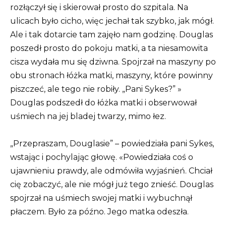
rozłączył się i skierował prosto do szpitala. Na
ulicach było cicho, więc jechał tak szybko, jak mógł.
Ale i tak dotarcie tam zajęło nam godzinę. Douglas
poszedł prosto do pokoju matki, a ta niesamowita
cisza wydała mu się dziwna. Spojrzał na maszyny po
obu stronach łóżka matki, maszyny, które powinny
piszczeć, ale tego nie robiły. „Pani Sykes?” »
Douglas podszedł do łóżka matki i obserwował
uśmiech na jej bladej twarzy, mimo łez.
„Przepraszam, Douglasie” – powiedziała pani Sykes,
wstając i pochylając głowę. «Powiedziała coś o
ujawnieniu prawdy, ale odmówiła wyjaśnień. Chciał
cię zobaczyć, ale nie mógł już tego znieść. Douglas
spojrzał na uśmiech swojej matki i wybuchnął
płaczem. Było za późno. Jego matka odeszła.