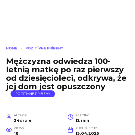
HOME
»
POZITÍVNE PRÍBEHY
Mężczyzna odwiedza 100-
letnią matkę po raz pierwszy
od dziesięcioleci, odkrywa, że ​​
jej dom jest opuszczony
POZITÍVNE PRÍBEHY
AUTHOR
READING
24drole
12 min
VIEWS
PUBLISHED BY
18
13.04.2025