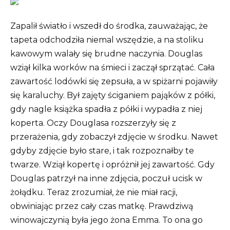
Zapalił światło i wszedł do środka, zauważając, że
tapeta odchodziła niemal wszędzie, a na stoliku
kawowym walały się brudne naczynia. Douglas
wziął kilka worków na śmieci i zaczął sprzątać. Cała
zawartość lodówki się zepsuła, a w spiżarni pojawiły
się karaluchy. Był zajęty ściganiem pająków z półki,
gdy nagle książka spadła z półki i wypadła z niej
koperta. Oczy Douglasa rozszerzyły się z
przerażenia, gdy zobaczył zdjęcie w środku. Nawet
gdyby zdjęcie było stare, i tak rozpoznałby te
twarze. Wziął kopertę i opróżnił jej zawartość. Gdy
Douglas patrzył na inne zdjęcia, poczuł ucisk w
żołądku. Teraz zrozumiał, że nie miał racji,
obwiniając przez cały czas matkę. Prawdziwą
winowajczynią była jego żona Emma. To ona go