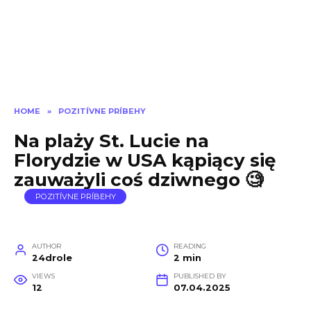
HOME
»
POZITÍVNE PRÍBEHY
Na plaży St. Lucie na
Florydzie w USA kąpiący się
zauważyli coś dziwnego 🧐
POZITÍVNE PRÍBEHY
AUTHOR
READING
24drole
2 min
VIEWS
PUBLISHED BY
12
07.04.2025