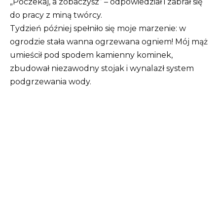
„Poczekaj, a zobaczysz” – odpowiedział i zabrał się
do pracy z miną twórcy.
Tydzień później spełniło się moje marzenie: w
ogrodzie stała wanna ogrzewana ogniem! Mój mąż
umieścił pod spodem kamienny kominek,
zbudował niezawodny stojak i wynalazł system
podgrzewania wody.