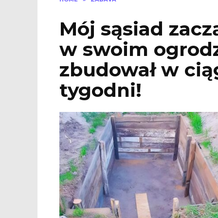
Mój sąsiad zacz
w swoim ogrodzi
zbudował w cią
tygodni!