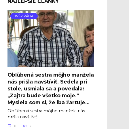
NAJLEPŠIE ČLÁNKY
INŠPIRÁCIA
Obľúbená sestra môjho manžela
nás prišla navštíviť. Sedela pri
stole, usmiala sa a povedala:
„Zajtra bude všetko moje.“
Myslela som si, že iba žartuje…
Obľúbená sestra môjho manžela nás
prišla navštíviť.
0
2