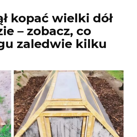
ął kopać wielki dół
e – zobacz, co
gu zaledwie kilku