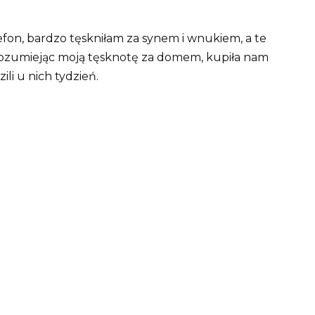
fon, bardzo tęskniłam za synem i wnukiem, a te
rozumiejąc moją tęsknotę za domem, kupiła nam
ili u nich tydzień.