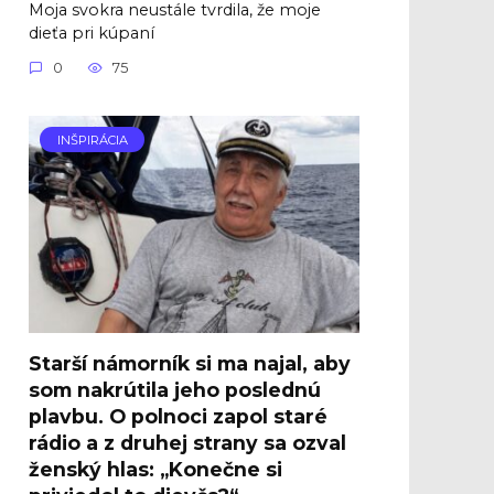
Moja svokra neustále tvrdila, že moje
dieťa pri kúpaní
0
75
INŠPIRÁCIA
Starší námorník si ma najal, aby
som nakrútila jeho poslednú
plavbu. O polnoci zapol staré
rádio a z druhej strany sa ozval
ženský hlas: „Konečne si