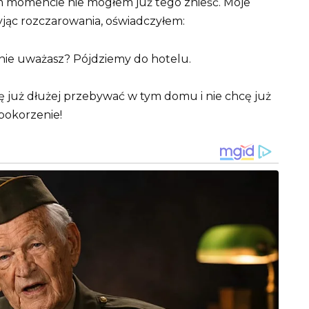
ym momencie nie mogłem już tego znieść. Moje
ryjąc rozczarowania, oświadczyłem:
nie uważasz? Pójdziemy do hotelu.
ę już dłużej przebywać w tym domu i nie chcę już
upokorzenie!