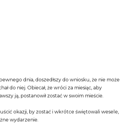
i pewnego dnia, doszedłszy do wniosku, że nie może
hał do niej. Obiecał, że wróci za miesiąc, aby
szy ją, postanowił zostać w swoim mieście.
ścić okazji, by zostać i wkrótce świętowali wesele,
ażne wydarzenie.