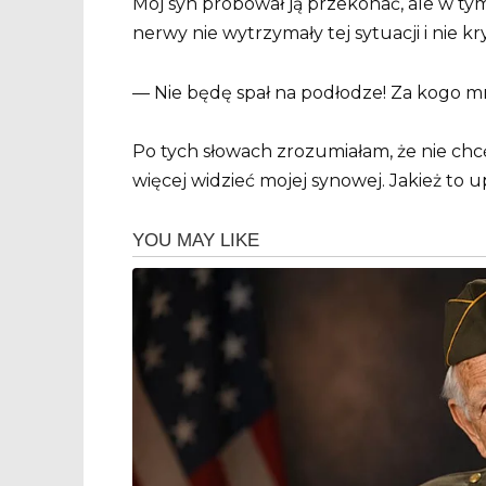
Mój syn próbował ją przekonać, ale w t
nerwy nie wytrzymały tej sytuacji i nie k
— Nie będę spał na podłodze! Za kogo m
Po tych słowach zrozumiałam, że nie chc
więcej widzieć mojej synowej. Jakież to 