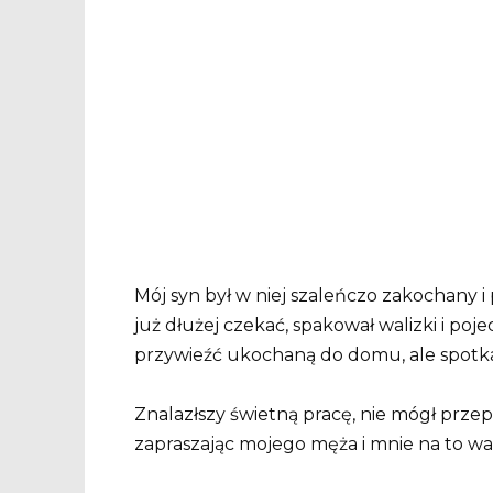
Mój syn był w niej szaleńczo zakochany 
już dłużej czekać, spakował walizki i pojec
przywieźć ukochaną do domu, ale spotkaw
Znalazłszy świetną pracę, nie mógł przepu
zapraszając mojego męża i mnie na to w