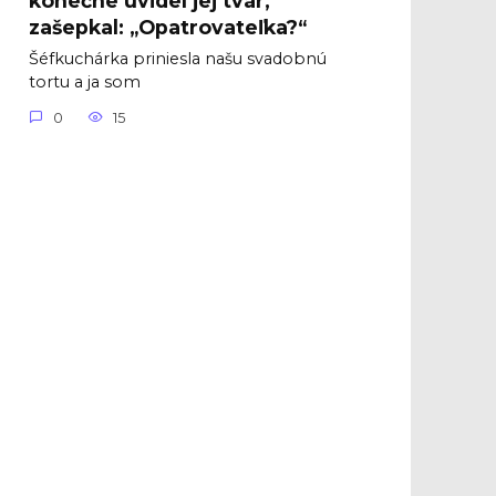
zašepkal: „Opatrovateľka?“
Šéfkuchárka priniesla našu svadobnú
tortu a ja som
0
15