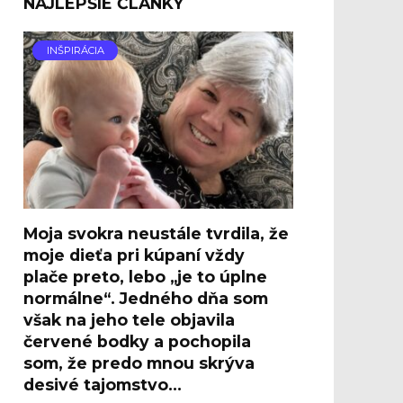
NAJLEPŠIE ČLÁNKY
INŠPIRÁCIA
Moja svokra neustále tvrdila, že
moje dieťa pri kúpaní vždy
plače preto, lebo „je to úplne
normálne“. Jedného dňa som
však na jeho tele objavila
červené bodky a pochopila
som, že predo mnou skrýva
desivé tajomstvo…