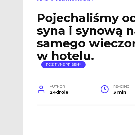
Pojechaliśmy o
syna i synową n
samego wieczor
w hotelu.
POZITÍVNE PRÍBEHY
AUTHOR
READING
24drole
3 min