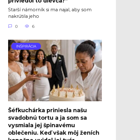
priviedol to dievča?“
Starší námorník si ma najal, aby som
nakrútila jeho
0
6
INŠPIRÁCIA
Šéfkuchárka priniesla našu
svadobnú tortu a ja som sa
vysmiala jej špinavému
oblečeniu. Keď však môj ženích
konečne uvidel jej tvár,