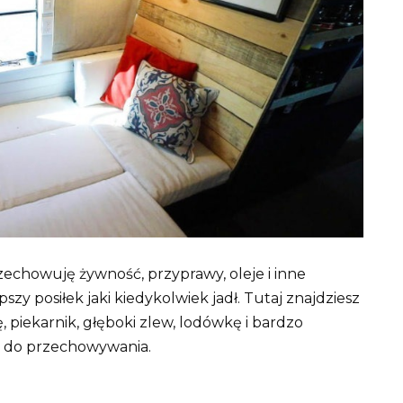
zechowuję żywność, przyprawy, oleje i inne
szy posiłek jaki kiedykolwiek jadł. Tutaj znajdziesz
 piekarnik, głęboki zlew, lodówkę i bardzo
ń do przechowywania.