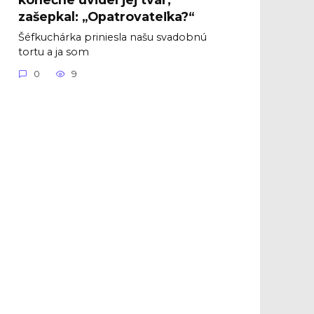
zašepkal: „Opatrovateľka?“
Šéfkuchárka priniesla našu svadobnú
tortu a ja som
0
9