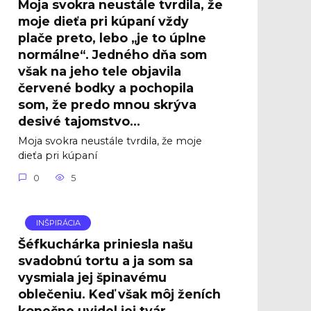
Moja svokra neustále tvrdila, že
moje dieťa pri kúpaní vždy
plače preto, lebo „je to úplne
normálne“. Jedného dňa som
však na jeho tele objavila
červené bodky a pochopila
som, že predo mnou skrýva
desivé tajomstvo…
Moja svokra neustále tvrdila, že moje
dieťa pri kúpaní
0
5
INŠPIRÁCIA
Šéfkuchárka priniesla našu
svadobnú tortu a ja som sa
vysmiala jej špinavému
oblečeniu. Keď však môj ženích
konečne uvidel jej tvár,