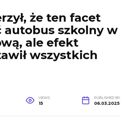
rzył, że ten facet
ć autobus szkolny w
ową, ale efekt
awił wszystkich
VIEWS
PUBLISHED BY
15
06.03.2025