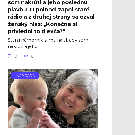
som nakrútila jeho poslednú
plavbu. O polnoci zapol staré
rádio a z druhej strany sa ozval
ženský hlas: „Konečne si
priviedol to dievča?“
Starší námorník si ma najal, aby som
nakrútila jeho
0
6
INŠPIRÁCIA