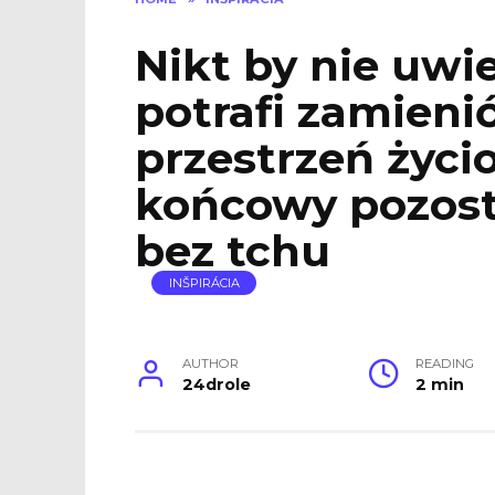
Nikt by nie uwie
potrafi zamieni
przestrzeń życi
końcowy pozost
bez tchu
INŠPIRÁCIA
AUTHOR
READING
24drole
2 min