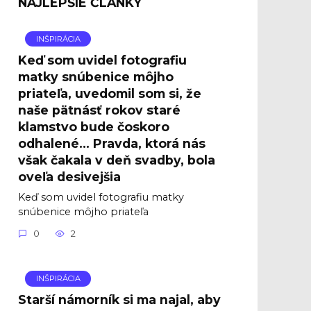
NAJLEPŠIE ČLÁNKY
INŠPIRÁCIA
Keď som uvidel fotografiu
matky snúbenice môjho
priateľa, uvedomil som si, že
naše pätnásť rokov staré
klamstvo bude čoskoro
odhalené… Pravda, ktorá nás
však čakala v deň svadby, bola
oveľa desivejšia
Keď som uvidel fotografiu matky
snúbenice môjho priateľa
0
2
INŠPIRÁCIA
Starší námorník si ma najal, aby