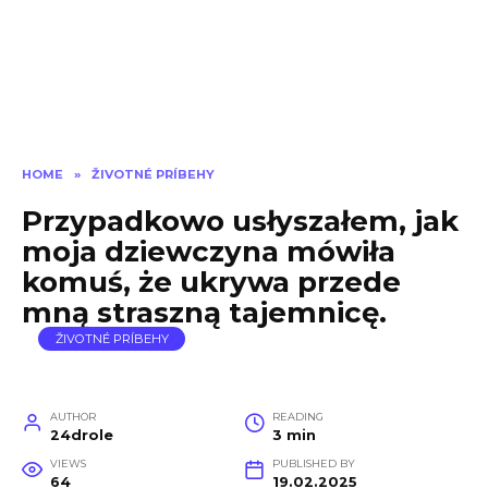
HOME
»
ŽIVOTNÉ PRÍBEHY
Przypadkowo usłyszałem, jak
moja dziewczyna mówiła
komuś, że ukrywa przede
mną straszną tajemnicę.
ŽIVOTNÉ PRÍBEHY
AUTHOR
READING
24drole
3 min
VIEWS
PUBLISHED BY
64
19.02.2025