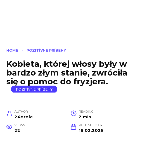
HOME
»
POZITÍVNE PRÍBEHY
Kobieta, której włosy były w
bardzo złym stanie, zwróciła
się o pomoc do fryzjera.
POZITÍVNE PRÍBEHY
AUTHOR
READING
24drole
2 min
VIEWS
PUBLISHED BY
22
16.02.2025