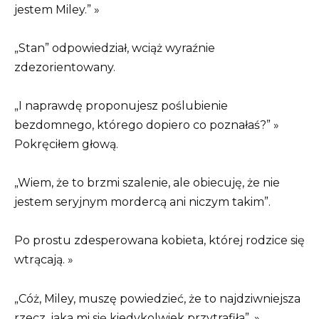
jestem Miley.” »
„Stan” odpowiedział, wciąż wyraźnie
zdezorientowany.
„I naprawdę proponujesz poślubienie
bezdomnego, którego dopiero co poznałaś?” »
Pokręciłem głową.
„Wiem, że to brzmi szalenie, ale obiecuję, że nie
jestem seryjnym mordercą ani niczym takim”.
Po prostu zdesperowana kobieta, której rodzice się
wtrącają. »
„Cóż, Miley, muszę powiedzieć, że to najdziwniejsza
rzecz, jaka mi się kiedykolwiek przytrafiła”. »