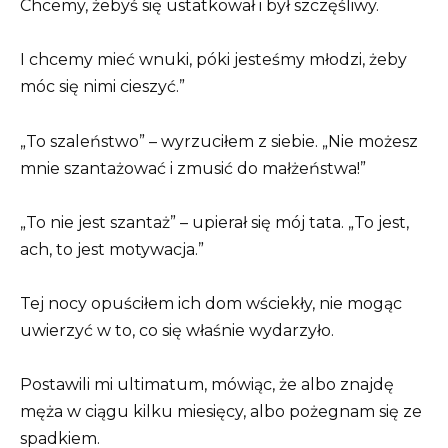
Chcemy, żebyś się ustatkował i był szczęśliwy.
I chcemy mieć wnuki, póki jesteśmy młodzi, żeby
móc się nimi cieszyć.”
„To szaleństwo” – wyrzuciłem z siebie. „Nie możesz
mnie szantażować i zmusić do małżeństwa!”
„To nie jest szantaż” – upierał się mój tata. „To jest,
ach, to jest motywacja.”
Tej nocy opuściłem ich dom wściekły, nie mogąc
uwierzyć w to, co się właśnie wydarzyło.
Postawili mi ultimatum, mówiąc, że albo znajdę
męża w ciągu kilku miesięcy, albo pożegnam się ze
spadkiem.