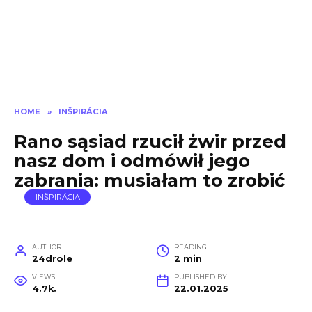
HOME
»
INŠPIRÁCIA
Rano sąsiad rzucił żwir przed
nasz dom i odmówił jego
zabrania: musiałam to zrobić
INŠPIRÁCIA
AUTHOR
READING
24drole
2 min
VIEWS
PUBLISHED BY
4.7k.
22.01.2025