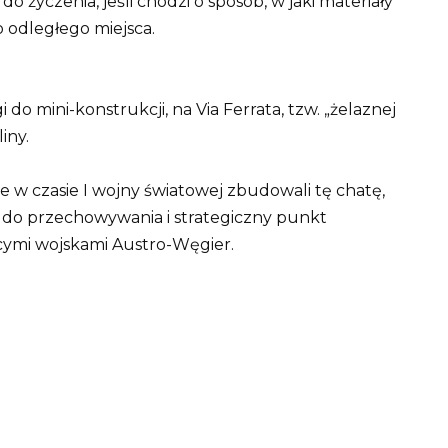
 życzenia, jeśli chodzi o sposób, w jaki materiały
 odległego miejsca.
o mini-konstrukcji, na Via Ferrata, tzw. „żelaznej
iny.
ze w czasie I wojny światowej zbudowali tę chatę,
 do przechowywania i strategiczny punkt
cymi wojskami Austro-Węgier.