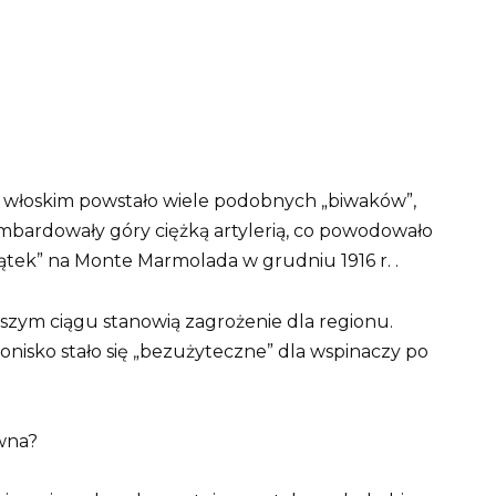
e włoskim powstało wiele podobnych „biwaków”,
ombardowały góry ciężką artylerią, co powodowało
 Piątek” na Monte Marmolada w grudniu 1916 r. .
zym ciągu stanowią zagrożenie dla regionu.
ronisko stało się „bezużyteczne” dla wspinaczy po
awna?