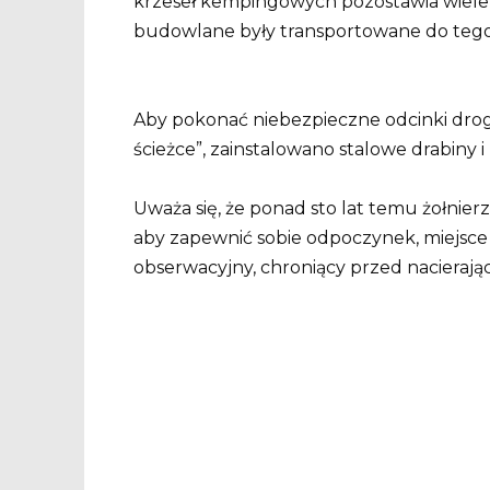
krzeseł kempingowych pozostawia wiele do
budowlane były transportowane do tego
Aby pokonać niebezpieczne odcinki drogi d
ścieżce”, zainstalowano stalowe drabiny i l
Uważa się, że ponad sto lat temu żołnier
aby zapewnić sobie odpoczynek, miejsce
obserwacyjny, chroniący przed nacierają