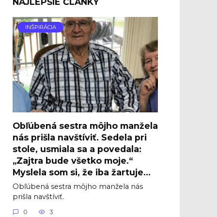
NAJLEPŠIE ČLÁNKY
INŠPIRÁCIA
Obľúbená sestra môjho manžela
nás prišla navštíviť. Sedela pri
stole, usmiala sa a povedala:
„Zajtra bude všetko moje.“
Myslela som si, že iba žartuje…
Obľúbená sestra môjho manžela nás
prišla navštíviť.
0
3