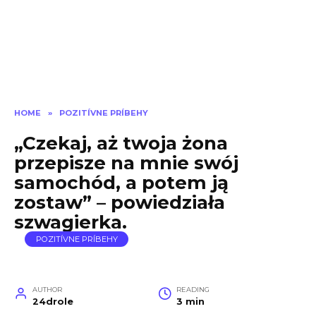
HOME
»
POZITÍVNE PRÍBEHY
„Czekaj, aż twoja żona
przepisze na mnie swój
samochód, a potem ją
zostaw” – powiedziała
szwagierka.
POZITÍVNE PRÍBEHY
AUTHOR
READING
24drole
3 min