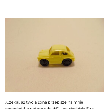
„Czekaj, aż twoja żona przepisze na mnie
samochód, a potem odejdź” – powiedziała Ewa.