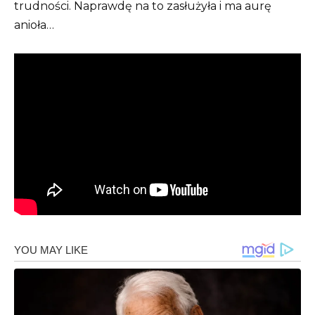
trudności. Naprawdę na to zasłużyła i ma aurę
anioła…