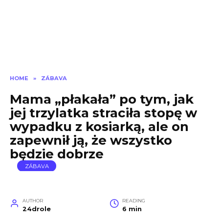
HOME
»
ZÁBAVA
Mama „płakała” po tym, jak
jej trzylatka straciła stopę w
wypadku z kosiarką, ale on
zapewnił ją, że wszystko
będzie dobrze
ZÁBAVA
AUTHOR
READING
24drole
6 min