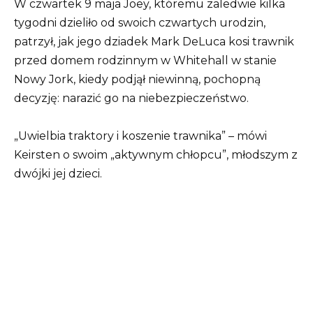
W czwartek 9 maja Joey, któremu zaledwie kilka
tygodni dzieliło od swoich czwartych urodzin,
patrzył, jak jego dziadek Mark DeLuca kosi trawnik
przed domem rodzinnym w Whitehall w stanie
Nowy Jork, kiedy podjął niewinną, pochopną
decyzję: narazić go na niebezpieczeństwo.
„Uwielbia traktory i koszenie trawnika” – mówi
Keirsten o swoim „aktywnym chłopcu”, młodszym z
dwójki jej dzieci.