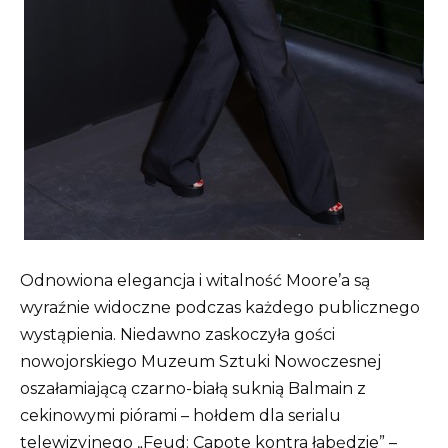
Odnowiona elegancja i witalność Moore’a są
wyraźnie widoczne podczas każdego publicznego
wystąpienia. Niedawno zaskoczyła gości
nowojorskiego Muzeum Sztuki Nowoczesnej
oszałamiającą czarno-białą suknią Balmain z
cekinowymi piórami – hołdem dla serialu
telewizyjnego „Feud: Capote kontra łabędzie” –